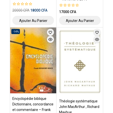
0
20000
CFA
18000
CFA
0
17000
CFA
de
de
5
5
Ajouter Au Panier
Ajouter Au Panier
-14%
Encyclopédie biblique
Théologie systématique
Dictionnaire, concordance
John MacArthur , Richard
et commentaire – Frank
Mayhue