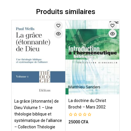
Produits similaires
La doctrine du Christ
La grâce (étonnante) de
Broché – Mars 2002
Dieu Volume 1 – Une
théologie biblique et
systématique de l’alliance
0
25000
CFA
de
– Collection Théologie
5