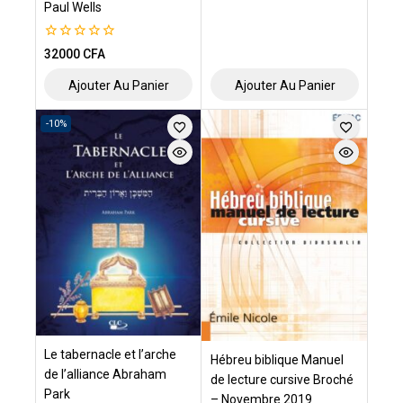
Paul Wells
0
32000
CFA
de
5
Ajouter Au Panier
Ajouter Au Panier
-10%
Le tabernacle et l’arche
Hébreu biblique Manuel
de l’alliance Abraham
de lecture cursive Broché
Park
– Novembre 2019