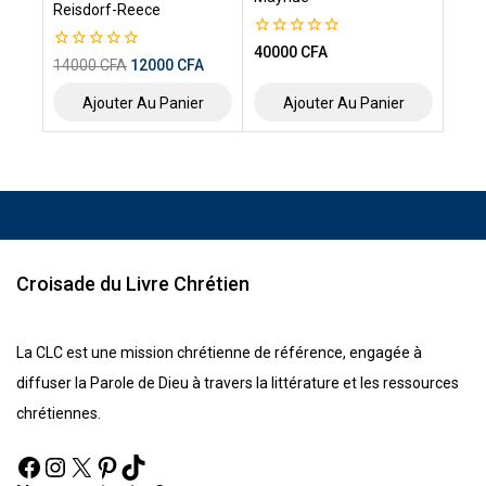
Reisdorf-Reece
0
40000
CFA
0
14000
CFA
12000
CFA
de
de
5
5
Ajouter Au Panier
Ajouter Au Panier
Croisade du Livre Chrétien
La CLC est une mission chrétienne de référence, engagée à
diffuser la Parole de Dieu à travers la littérature et les ressources
chrétiennes.